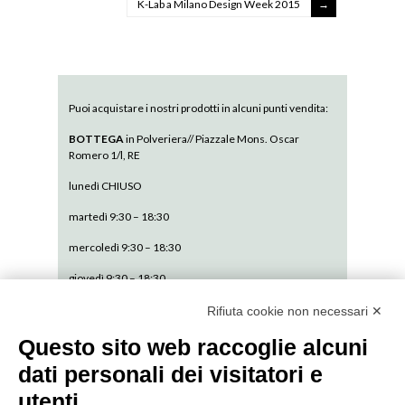
K-Lab a Milano Design Week 2015
Puoi acquistare i nostri prodotti in alcuni punti vendita:
BOTTEGA
in Polveriera// Piazzale Mons. Oscar
Romero 1/l, RE
lunedì CHIUSO
martedì 9:30 – 18:30
mercoledì 9:30 – 18:30
giovedì 9:30 – 18:30
venerdì 9:30 – 18:30
Rifiuta cookie non necessari ✕
sabato 9:30 – 13:30
Questo sito web raccoglie alcuni
dati personali dei visitatori e
domenica CHIUSO
utenti