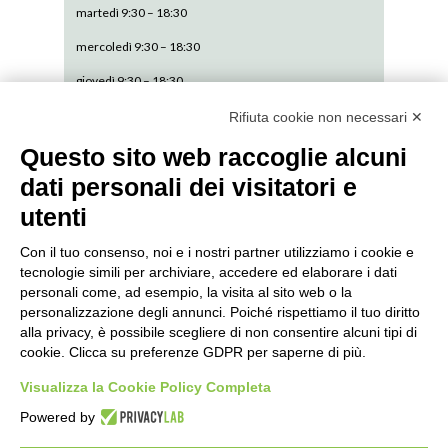
martedì 9:30 – 18:30
mercoledì 9:30 – 18:30
giovedì 9:30 – 18:30
venerdì 9:30 – 18:30
Rifiuta cookie non necessari ✕
sabato 9:30 – 13:30
Questo sito web raccoglie alcuni
dati personali dei visitatori e
domenica CHIUSO
utenti
Con il tuo consenso, noi e i nostri partner utilizziamo i cookie e
tecnologie simili per archiviare, accedere ed elaborare i dati
personali come, ad esempio, la visita al sito web o la
SEDE AMMINISTRATIVA // via De Pisis 9,
personalizzazione degli annunci. Poiché rispettiamo il tuo diritto
42124 Reggio Emilia ITALY// P. IVA: 01541120356//
alla privacy, è possibile scegliere di non consentire alcuni tipi di
cookie. Clicca su preferenze GDPR per saperne di più.
Visualizza la Cookie Policy Completa
Powered by
© L’OVILE COOP. SOC. 2020