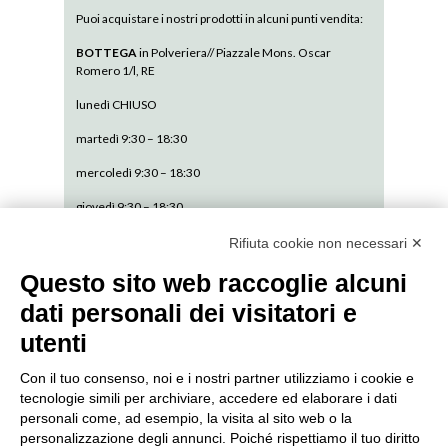
Puoi acquistare i nostri prodotti in alcuni punti vendita:
BOTTEGA
in Polveriera// Piazzale Mons. Oscar
Romero 1/l, RE
lunedì CHIUSO
martedì 9:30 – 18:30
mercoledì 9:30 – 18:30
giovedì 9:30 – 18:30
venerdì 9:30 – 18:30
Rifiuta cookie non necessari ✕
sabato 9:30 – 13:30
Questo sito web raccoglie alcuni
dati personali dei visitatori e
domenica CHIUSO
utenti
Con il tuo consenso, noi e i nostri partner utilizziamo i cookie e
tecnologie simili per archiviare, accedere ed elaborare i dati
personali come, ad esempio, la visita al sito web o la
SEDE AMMINISTRATIVA // via De Pisis 9,
personalizzazione degli annunci. Poiché rispettiamo il tuo diritto