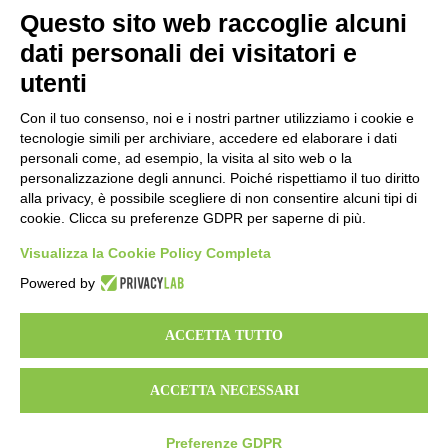
sabato 9:30 – 13:30
Questo sito web raccoglie alcuni
dati personali dei visitatori e
domenica CHIUSO
utenti
Con il tuo consenso, noi e i nostri partner utilizziamo i cookie e
tecnologie simili per archiviare, accedere ed elaborare i dati
personali come, ad esempio, la visita al sito web o la
SEDE AMMINISTRATIVA // via De Pisis 9,
personalizzazione degli annunci. Poiché rispettiamo il tuo diritto
42124 Reggio Emilia ITALY// P. IVA: 01541120356//
alla privacy, è possibile scegliere di non consentire alcuni tipi di
cookie. Clicca su preferenze GDPR per saperne di più.
Visualizza la Cookie Policy Completa
Powered by
© L’OVILE COOP. SOC. 2020
ACCETTA TUTTO
ACCETTA NECESSARI
PER INFORMAZIONI //
info@k-labdesign.it
Preferenze GDPR