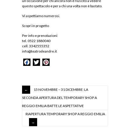
un’occasione per chi ancora non è riuscito a vedere
questo spettacolo e per a chi una volta non è bastato.
Vi aspettiamo numerosi.
Scopri in progetto
Per info e prenotazioni:
tel. 0522 1880040
cell. 3342555352
info@teatrodeandre.it
Facebook
Twitter
Pinterest
15 NOVEMBRE – 31 DICEMBRE: LA
SECONDA APERTURA DEL TEMPORARY SHOP A
REGGIO EMILIA BATTE LE ASPETTATIVE
RIAPERTURA TEMPORARY SHOP A REGGIO EMILIA