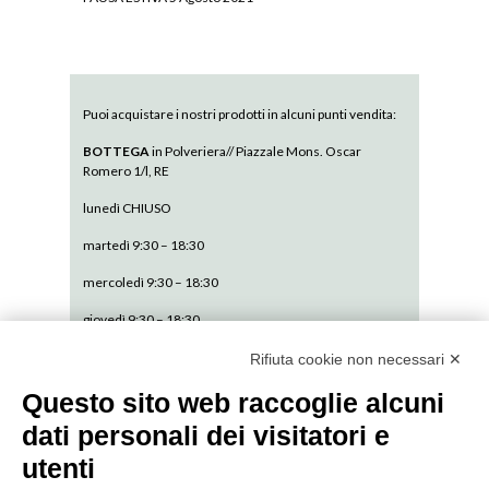
Puoi acquistare i nostri prodotti in alcuni punti vendita:
BOTTEGA
in Polveriera// Piazzale Mons. Oscar
Romero 1/l, RE
lunedì CHIUSO
martedì 9:30 – 18:30
mercoledì 9:30 – 18:30
giovedì 9:30 – 18:30
venerdì 9:30 – 18:30
Rifiuta cookie non necessari ✕
sabato 9:30 – 13:30
Questo sito web raccoglie alcuni
dati personali dei visitatori e
domenica CHIUSO
utenti