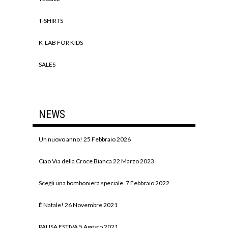
T-SHIRTS
K-LAB FOR KIDS
SALES
NEWS
Un nuovo anno!
25 Febbraio 2026
Ciao Via della Croce Bianca
22 Marzo 2023
Scegli una bomboniera speciale.
7 Febbraio 2022
È Natale!
26 Novembre 2021
PAUSA ESTIVA
5 Agosto 2021