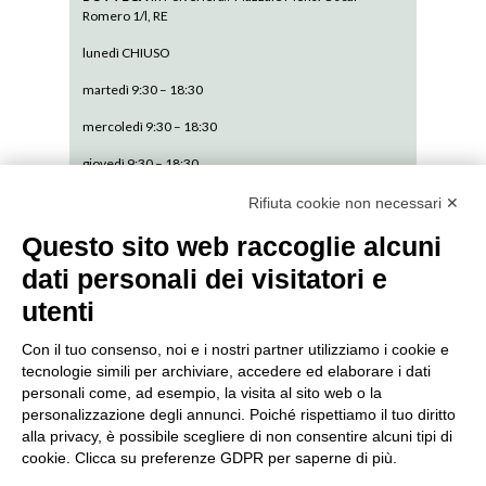
Romero 1/l, RE
lunedì CHIUSO
martedì 9:30 – 18:30
mercoledì 9:30 – 18:30
giovedì 9:30 – 18:30
venerdì 9:30 – 18:30
Rifiuta cookie non necessari ✕
sabato 9:30 – 13:30
Questo sito web raccoglie alcuni
dati personali dei visitatori e
domenica CHIUSO
utenti
Con il tuo consenso, noi e i nostri partner utilizziamo i cookie e
tecnologie simili per archiviare, accedere ed elaborare i dati
personali come, ad esempio, la visita al sito web o la
SEDE AMMINISTRATIVA // via De Pisis 9,
personalizzazione degli annunci. Poiché rispettiamo il tuo diritto
42124 Reggio Emilia ITALY// P. IVA: 01541120356//
alla privacy, è possibile scegliere di non consentire alcuni tipi di
cookie. Clicca su preferenze GDPR per saperne di più.