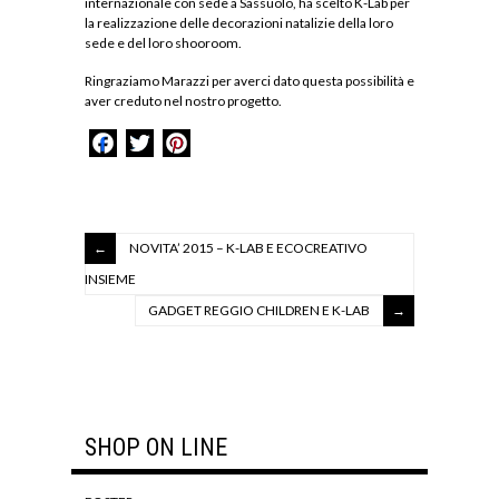
internazionale con sede a Sassuolo, ha scelto K-Lab per
la realizzazione delle decorazioni natalizie della loro
sede e del loro shooroom.
Ringraziamo Marazzi per averci dato questa possibilità e
aver creduto nel nostro progetto.
Facebook
Twitter
Pinterest
NOVITA’ 2015 – K-LAB E ECOCREATIVO
INSIEME
GADGET REGGIO CHILDREN E K-LAB
SHOP ON LINE