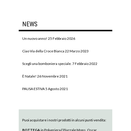
NEWS
Un nuovo anno!
25 Febbraio 2026
Ciao Via della Croce Bianca
22 Marzo 2023
Scegli una bomboniera speciale.
7 Febbraio 2022
È Natale!
26 Novembre 2021
PAUSA ESTIVA
5 Agosto 2021
Puoi acquistare i nostri prodotti in alcuni punti vendita:
BOTTEGA
in Polveriera// Piazzale Mons. Oscar