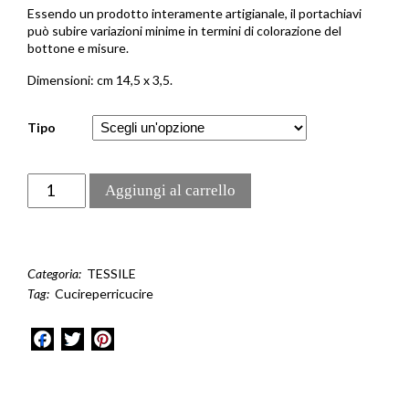
Essendo un prodotto interamente artigianale, il portachiavi
può subire variazioni minime in termini di colorazione del
bottone e misure.
Dimensioni: cm 14,5 x 3,5.
Tipo
Portachiavi
Aggiungi al carrello
sardina
quantità
Categoria:
TESSILE
Tag:
Cucireperricucire
Facebook
Twitter
Pinterest