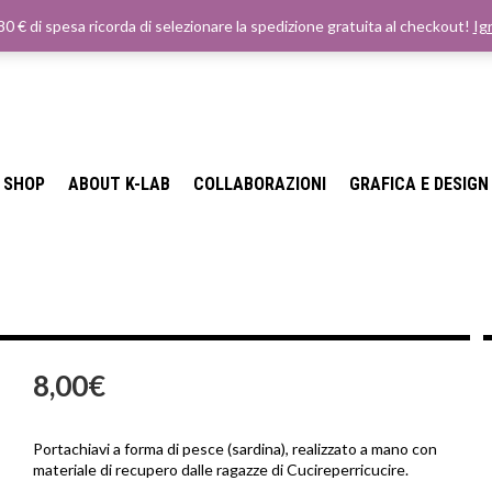
80 € di spesa ricorda di selezionare la spedizione gratuita al checkout!
Ig
SHOP
ABOUT K-LAB
COLLABORAZIONI
GRAFICA E DESIGN
8,00
€
Portachiavi a forma di pesce (sardina), realizzato a mano con
materiale di recupero dalle ragazze di Cucireperricucire.