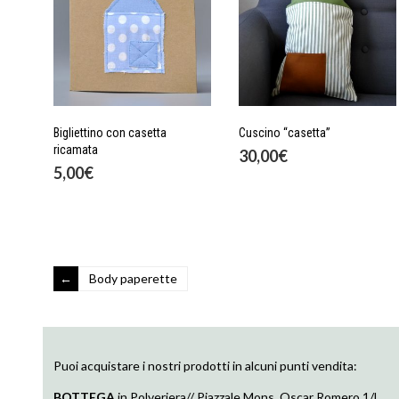
Bigliettino con casetta
Cuscino “casetta”
ricamata
30,00
€
5,00
€
Body paperette
Puoi acquistare i nostri prodotti in alcuni punti vendita:
BOTTEGA
in Polveriera// Piazzale Mons. Oscar Romero 1/l,