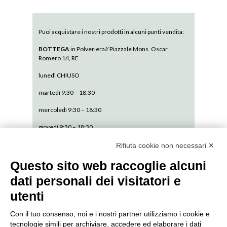
Puoi acquistare i nostri prodotti in alcuni punti vendita:
BOTTEGA
in Polveriera// Piazzale Mons. Oscar
Romero 1/l, RE
lunedì CHIUSO
martedì 9:30 – 18:30
mercoledì 9:30 – 18:30
giovedì 9:30 – 18:30
venerdì 9:30 – 18:30
Rifiuta cookie non necessari ✕
sabato 9:30 – 13:30
Questo sito web raccoglie alcuni
dati personali dei visitatori e
domenica CHIUSO
utenti
Con il tuo consenso, noi e i nostri partner utilizziamo i cookie e
tecnologie simili per archiviare, accedere ed elaborare i dati