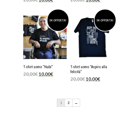
IN OFFERTA!
IN OFFERTA!
T-shirt uomo “Nubi”
T-shirt uomo “Aspiro alla
felicità”
20,00
€
10,00
€
20,00
€
10,00
€
1
2
→