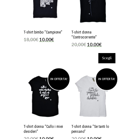
T-shirt bimbo “Campione”
T-shirt donna
“Controcorrente”
18,00
€
10,00
€
20,00
€
10,00
€
Scegli
IN OFFERTA!
IN OFFERTA!
T-shirt donna “Cullo i miei
T-shirt donna “Se tanti lo
desideri”
pensano”
20,00
€
10,00
€
20,00
€
10,00
€