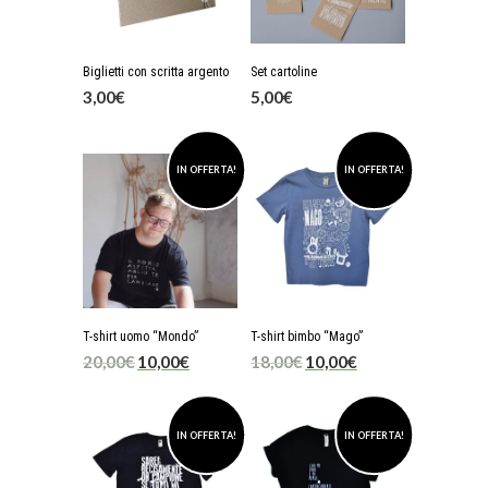
Biglietti con scritta argento
Set cartoline
3,00
€
5,00
€
IN OFFERTA!
IN OFFERTA!
T-shirt uomo “Mondo”
T-shirt bimbo “Mago”
20,00
€
10,00
€
18,00
€
10,00
€
IN OFFERTA!
IN OFFERTA!