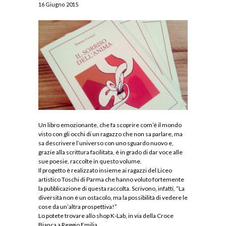
16 Giugno 2015
Un libro emozionante, che fa scoprire com’è il mondo
visto con gli occhi di un ragazzo che non sa parlare, ma
sa descrivere l’universo con uno sguardo nuovo e,
grazie alla scrittura facilitata, è in grado di dar voce alle
sue poesie, raccolte in questo volume.
Il progetto è realizzato insieme ai ragazzi del Liceo
artistico Toschi di Parma che hanno voluto fortemente
la pubblicazione di questa raccolta. Scrivono, infatti, “La
diversità non è un ostacolo, ma la possibilità di vedere le
cose da un’altra prospettiva!”
Lo potete trovare allo shop K-Lab, in via della Croce
Bianca a Reggio Emilia.