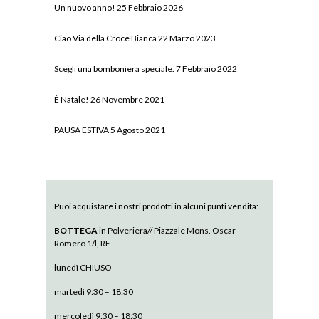
Un nuovo anno!
25 Febbraio 2026
Ciao Via della Croce Bianca
22 Marzo 2023
Scegli una bomboniera speciale.
7 Febbraio 2022
È Natale!
26 Novembre 2021
PAUSA ESTIVA
5 Agosto 2021
Puoi acquistare i nostri prodotti in alcuni punti vendita:
BOTTEGA
in Polveriera// Piazzale Mons. Oscar
Romero 1/l, RE
lunedì CHIUSO
martedì 9:30 – 18:30
mercoledì 9:30 – 18:30