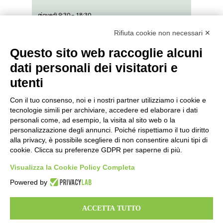
giovedì 9:30 – 18:30
venerdì 9:30 – 18:30
Rifiuta cookie non necessari ✕
sabato 9:30 – 13:30
Questo sito web raccoglie alcuni
dati personali dei visitatori e
domenica CHIUSO
utenti
Con il tuo consenso, noi e i nostri partner utilizziamo i cookie e
tecnologie simili per archiviare, accedere ed elaborare i dati
personali come, ad esempio, la visita al sito web o la
SEDE AMMINISTRATIVA // via De Pisis 9,
personalizzazione degli annunci. Poiché rispettiamo il tuo diritto
42124 Reggio Emilia ITALY// P. IVA: 01541120356//
alla privacy, è possibile scegliere di non consentire alcuni tipi di
cookie. Clicca su preferenze GDPR per saperne di più.
Visualizza la Cookie Policy Completa
Powered by
© L’OVILE COOP. SOC. 2020
ACCETTA TUTTO