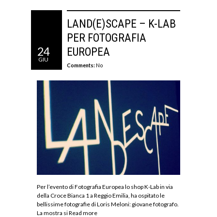
LAND(E)SCAPE – K-LAB
PER FOTOGRAFIA
24
EUROPEA
GIU
Comments:
No
Per l’evento di Fotografia Europea lo shop K-Lab in via
della Croce Bianca 1 a Reggio Emilia, ha ospitato le
bellissime fotografie di Loris Meloni: giovane fotografo.
La mostra si
Read more