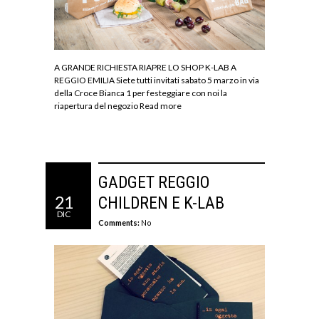
A GRANDE RICHIESTA RIAPRE LO SHOP K-LAB A
REGGIO EMILIA Siete tutti invitati sabato 5 marzo in via
della Croce Bianca 1 per festeggiare con noi la
riapertura del negozio
Read more
GADGET REGGIO
21
CHILDREN E K-LAB
DIC
Comments:
No