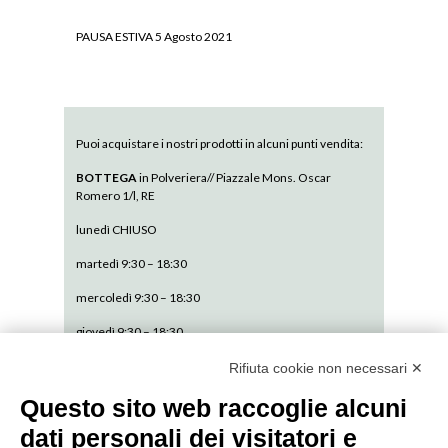
PAUSA ESTIVA
5 Agosto 2021
Puoi acquistare i nostri prodotti in alcuni punti vendita:
BOTTEGA
in Polveriera// Piazzale Mons. Oscar
Romero 1/l, RE
lunedì CHIUSO
martedì 9:30 – 18:30
mercoledì 9:30 – 18:30
giovedì 9:30 – 18:30
venerdì 9:30 – 18:30
Rifiuta cookie non necessari ✕
sabato 9:30 – 13:30
Questo sito web raccoglie alcuni
dati personali dei visitatori e
domenica CHIUSO