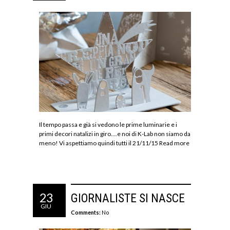
Il tempo passa e già si vedono le prime luminarie e i
primi decori natalizi in giro….e noi di K-Lab non siamo da
meno! Vi aspettiamo quindi tutti il 21/11/15
Read more
23
GIORNALISTE SI NASCE
GIU
Comments:
No