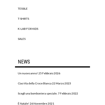
TESSILE
T-SHIRTS
K-LAB FOR KIDS
SALES
NEWS
Un nuovo anno!
25 Febbraio 2026
Ciao Via della Croce Bianca
22 Marzo 2023
Scegli una bomboniera speciale.
7 Febbraio 2022
È Natale!
26 Novembre 2021